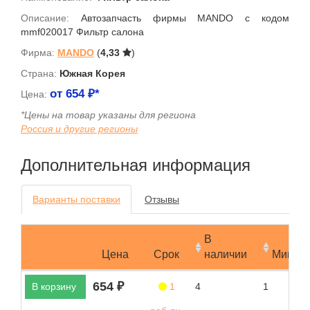
Описание:
Автозапчасть фирмы MANDO с кодом
mmf020017 Фильтр салона
Фирма:
MANDO
(
4,33
)
Страна:
Южная Корея
от
654
₽*
Цена:
*Цены на товар указаны для региона
Россия и другие регионы
Дополнительная информация
Варианты поставки
Отзывы
В
Цена
Срок
наличии
Мин.за
654 ₽
В корзину
1
4
1