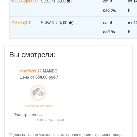
9586062j00000
SUZUKI
(5,00
)
от 4
от 1
раб.дн.
₽
72880aj010
SUBARU
(4,00
)
от 4
от 2
раб.дн.
₽
Вы смотрели:
mmf020017
MANDO
Цена от
654,00 руб.*
Фильтр салона
09.08.2026 7:54:49
*Цены на товар указаны на дату посещения страницы товара.