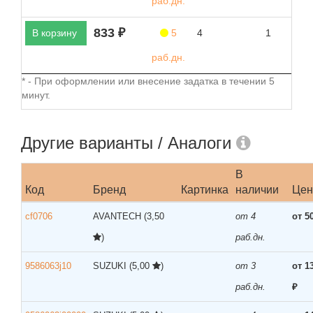
раб.дн.
833 ₽
В корзину
5
4
1
раб.дн.
* - При оформлении или внесение задатка в течении 5
минут.
Другие варианты / Аналоги
В
Код
Бренд
Картинка
наличии
Цен
cf0706
AVANTECH
(3,50
от 4
от 5
)
раб.дн.
9586063j10
SUZUKI
(5,00
)
от 3
от 1
раб.дн.
₽