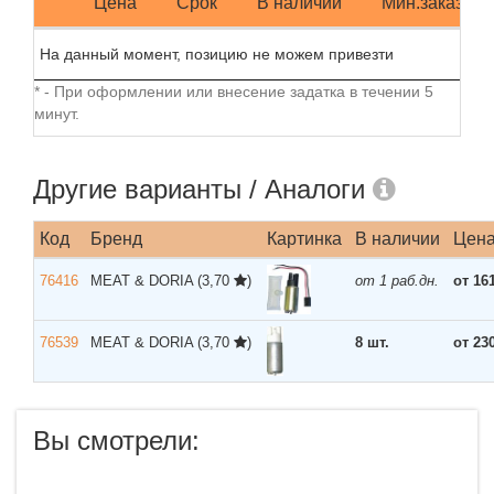
Цена
Срок
В наличии
Мин.заказ
На данный момент, позицию не можем привезти
* - При оформлении или внесение задатка в течении 5
минут.
Другие варианты / Аналоги
Код
Бренд
Картинка
В наличии
Цен
76416
MEAT & DORIA
(3,70
)
от 1 раб.дн.
от 16
76539
MEAT & DORIA
(3,70
)
8 шт.
от 23
Вы смотрели: