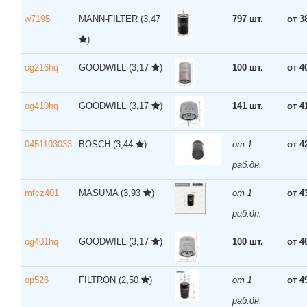
w7195
MANN-FILTER
(3,47
797 шт.
от 3
)
og216hq
GOODWILL
(3,17
)
100 шт.
от 4
og410hq
GOODWILL
(3,17
)
141 шт.
от 4
0451103033
BOSCH
(3,44
)
от 1
от 4
раб.дн.
mfcz401
MASUMA
(3,93
)
от 1
от 4
раб.дн.
og401hq
GOODWILL
(3,17
)
100 шт.
от 4
op526
FILTRON
(2,50
)
от 1
от 4
раб.дн.