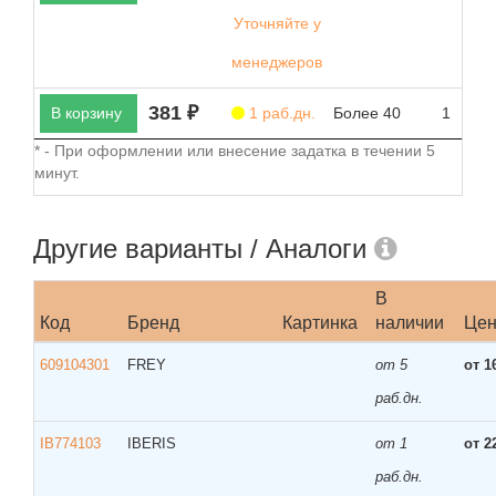
Уточняйте у
менеджеров
381 ₽
В корзину
1 раб.дн.
Более 40
1
* - При оформлении или внесение задатка в течении 5
минут.
Другие варианты / Аналоги
В
Код
Бренд
Картинка
наличии
Це
609104301
FREY
от 5
от 1
раб.дн.
IB774103
IBERIS
от 1
от 2
раб.дн.