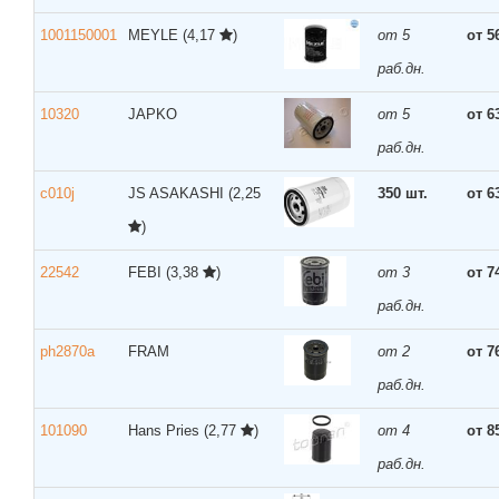
1001150001
MEYLE
(4,17
)
от 5
от 5
раб.дн.
10320
JAPKO
от 5
от 6
раб.дн.
c010j
JS ASAKASHI
(2,25
350 шт.
от 6
)
22542
FEBI
(3,38
)
от 3
от 7
раб.дн.
ph2870a
FRAM
от 2
от 7
раб.дн.
101090
Hans Pries
(2,77
)
от 4
от 8
раб.дн.