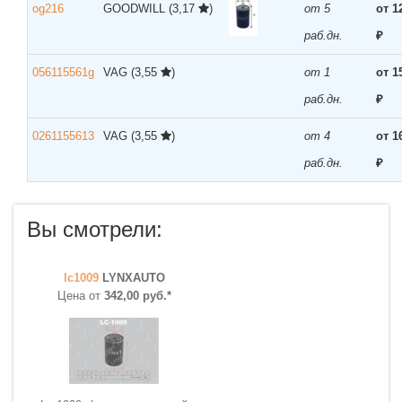
og216
GOODWILL
(3,17
)
от 5
от 1
раб.дн.
₽
056115561g
VAG
(3,55
)
от 1
от 1
раб.дн.
₽
0261155613
VAG
(3,55
)
от 4
от 1
раб.дн.
₽
Вы смотрели:
lc1009
LYNXAUTO
Цена от
342,00 руб.*