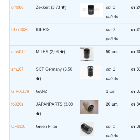
of4086
Zekkert
(3,73
)
от 1
от 2
раб.дн.
IB774026
IBERIS
от 2
от 2
раб.дн.
afos012
MILES
(2,96
)
50 шт.
от 3
sm107
SCT Germany
(3,50
от 1
от 3
)
раб.дн.
GIR01179
GANZ
1 шт.
от 3
fo320s
JAPANPARTS
(3,08
20 шт.
от 3
)
OF0110
Green Filter
от 1
от 3
раб.дн.