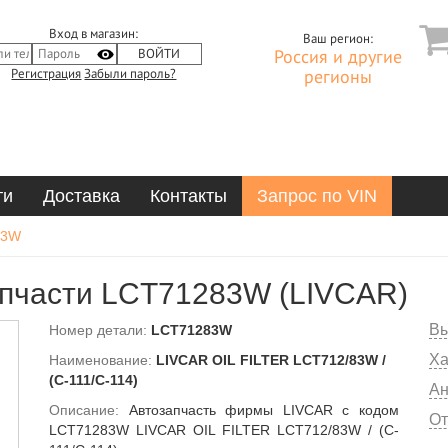
Вход в магазин:
Ваш регион:
Россия и другие
Регистрация
Забыли пароль?
регионы
ти
Доставка
Контакты
Запрос по VIN
83W
пчасти LCT71283W (LIVCAR)
Вы
Номер детали:
LCT71283W
Ха
Наименование:
LIVCAR OIL FILTER LCT712/83W /
(C-111/C-114)
Ан
Описание:
Автозапчасть фирмы LIVCAR с кодом
От
LCT71283W LIVCAR OIL FILTER LCT712/83W / (C-