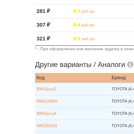
281 ₽
2 раб.дн.
307 ₽
4 раб.дн.
321 ₽
5 раб.дн.
* - При оформлении или внесение задатка в течен
Другие варианты / Аналоги
Код
Бренд
90915yzzj3
TOYOTA
(4
9091520003
TOYOTA
(4
90915yzzj4
TOYOTA
(4
0892202011
TOYOTA
(4