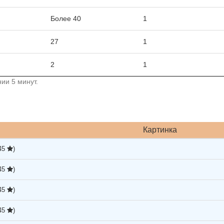
Более 40
1
27
1
2
1
ии 5 минут.
Картинка
,45
)
,45
)
,45
)
,45
)