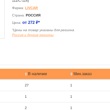
111/C-114)
Фирма:
LIVCAR
Страна:
РОССИЯ
от
272
₽*
Цена:
*Цены на товар указаны для региона
Россия и другие регионы
я
В наличии
Мин.заказ
27
1
1
1
2
1