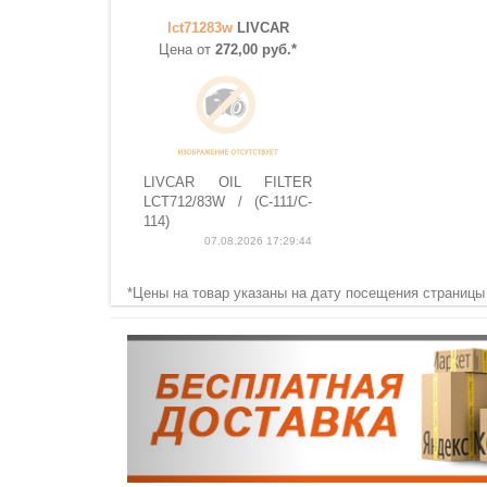
lct71283w
LIVCAR
Цена от
272,00 руб.*
LIVCAR OIL FILTER
LCT712/83W / (C-111/C-
114)
07.08.2026 17:29:44
*Цены на товар указаны на дату посещения страницы