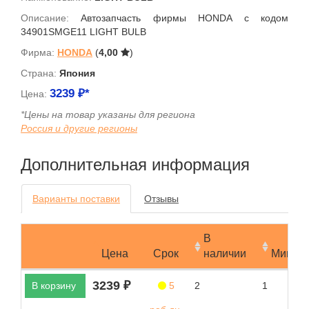
Описание:
Автозапчасть фирмы HONDA с кодом
34901SMGE11 LIGHT BULB
Фирма:
HONDA
(
4,00
)
Страна:
Япония
3239
₽*
Цена:
*Цены на товар указаны для региона
Россия и другие регионы
Дополнительная информация
Варианты поставки
Отзывы
В
Цена
Срок
наличии
Мин.за
3239 ₽
В корзину
5
2
1