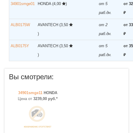
34901smge01
HONDA
(4,00
)
от 5
от 3
раб.дн.
₽
ALB0175W
AVANTECH
(3,50
от 2
от 3
)
раб.дн.
₽
ALB0175Y
AVANTECH
(3,50
от 5
от 3
)
раб.дн.
₽
Вы смотрели:
34901smge11
HONDA
Цена от
3239,00 руб.*