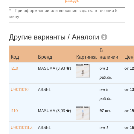
раб.дн.
* - При оформлении или внесение задатка в течении 5
минут.
Другие варианты / Аналоги
В
Код
Бренд
Картинка
наличии
Цен
l210
MASUMA
(3,93
)
от 1
от 12
раб.дн.
UH011010
ABSEL
от 5
от 13
раб.дн.
l110
MASUMA
(3,93
)
97 шт.
от 15
UH011011LZ
ABSEL
от 1
от 16