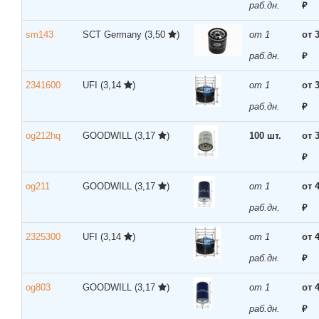
раб.дн.
₽
sm143
SCT Germany
(3,50
)
от 1
от 
раб.дн.
₽
2341600
UFI
(3,14
)
от 1
от 
раб.дн.
₽
og212hq
GOODWILL
(3,17
)
100 шт.
от 
₽
og211
GOODWILL
(3,17
)
от 1
от 
раб.дн.
₽
2325300
UFI
(3,14
)
от 1
от 
раб.дн.
₽
og803
GOODWILL
(3,17
)
от 1
от 
раб.дн.
₽