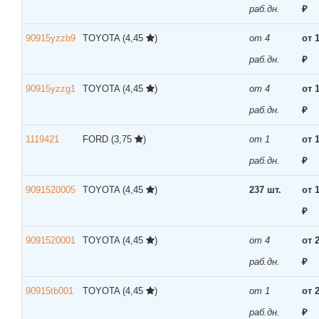
раб.дн.
₽
90915yzzb9
TOYOTA
(4,45
)
от 4
от 
раб.дн.
₽
90915yzzg1
TOYOTA
(4,45
)
от 4
от 
раб.дн.
₽
1119421
FORD
(3,75
)
от 1
от 
раб.дн.
₽
9091520005
TOYOTA
(4,45
)
237 шт.
от 
₽
9091520001
TOYOTA
(4,45
)
от 4
от 
раб.дн.
₽
90915tb001
TOYOTA
(4,45
)
от 1
от 
раб.дн.
₽