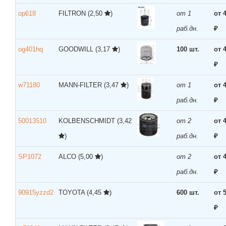
op618
FILTRON
(2,50
)
от 1
от 
раб.дн.
₽
og401hq
GOODWILL
(3,17
)
100 шт.
от 
₽
w71180
MANN-FILTER
(3,47
)
от 1
от 
раб.дн.
₽
50013510
KOLBENSCHMIDT
(3,42
от 2
от 
)
раб.дн.
₽
SP1072
ALCO
(5,00
)
от 2
от 
раб.дн.
₽
90915yzzd2
TOYOTA
(4,45
)
600 шт.
от 
₽