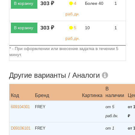
303 ₽
В корзину
4
Более 40
1
раб.дн.
303 ₽
В корзину
5
10
1
раб.дн.
* - При оформлении или внесение задатка в течении 5
минут.
Другие варианты / Аналоги
В
Код
Бренд
Картинка
наличии
Це
609104301
FREY
от 5
от 
раб.дн.
₽
D09106101
FREY
от 1
от 