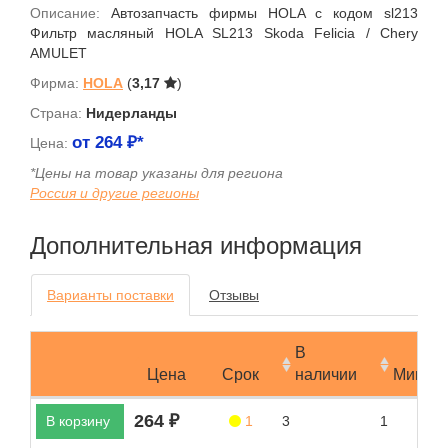
Описание:
Автозапчасть фирмы HOLA с кодом sl213
Фильтр масляный HOLA SL213 Skoda Felicia / Chery
AMULET
Фирма:
HOLA
(
3,17
)
Страна:
Нидерланды
от
264
₽*
Цена:
*Цены на товар указаны для региона
Россия и другие регионы
Дополнительная информация
Варианты поставки
Отзывы
В
Цена
Срок
наличии
Мин.за
264 ₽
В корзину
1
3
1