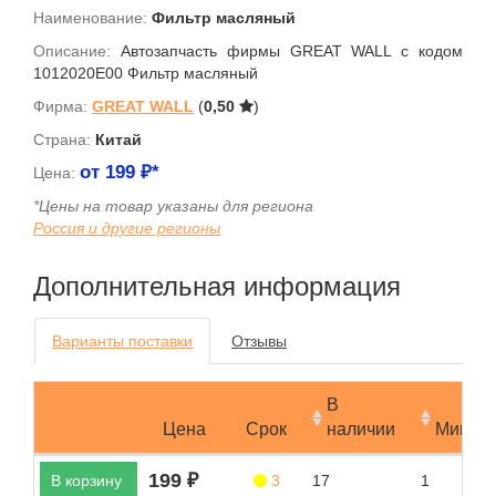
Наименование:
Фильтр масляный
Описание:
Автозапчасть фирмы GREAT WALL с кодом
1012020E00 Фильтр масляный
Фирма:
GREAT WALL
(
0,50
)
Страна:
Китай
от
199
₽*
Цена:
*Цены на товар указаны для региона
Россия и другие регионы
Дополнительная информация
Варианты поставки
Отзывы
В
Цена
Срок
наличии
Мин.за
199 ₽
В корзину
3
17
1