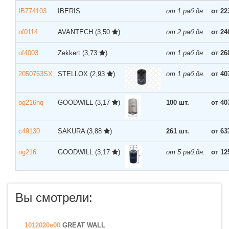
IB774103
IBERIS
от 1 раб.дн.
от 22
of0114
AVANTECH
(3,50
)
от 2 раб.дн.
от 24
of4003
Zekkert
(3,73
)
от 1 раб.дн.
от 26
2050763SX
STELLOX
(2,93
)
от 1 раб.дн.
от 40
og216hq
GOODWILL
(3,17
)
100 шт.
от 40
c49130
SAKURA
(3,88
)
261 шт.
от 63
og216
GOODWILL
(3,17
)
от 5 раб.дн.
от 12
Вы смотрели:
1012020e00
GREAT WALL