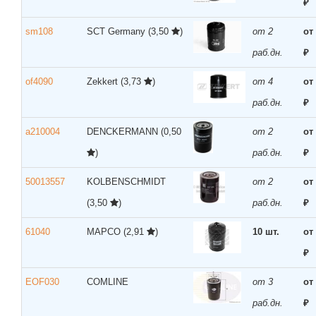
₽
sm108
SCT Germany
(3,50
)
от 2
от
раб.дн.
₽
of4090
Zekkert
(3,73
)
от 4
от
раб.дн.
₽
a210004
DENCKERMANN
(0,50
от 2
от
)
раб.дн.
₽
50013557
KOLBENSCHMIDT
от 2
от
(3,50
)
раб.дн.
₽
61040
MAPCO
(2,91
)
10 шт.
от
₽
EOF030
COMLINE
от 3
от
раб.дн.
₽