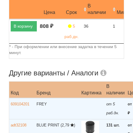
В
Цена
Срок
наличии
Мин.за
808 ₽
В корзину
5
36
1
раб.дн.
* - При оформлении или внесение задатка в течении 5
минут.
Другие варианты / Аналоги
В
Код
Бренд
Картинка
наличии
Ц
609104201
FREY
от 5
от
раб.дн.
₽
adt32108
BLUE PRINT
(2,79
)
131 шт.
от