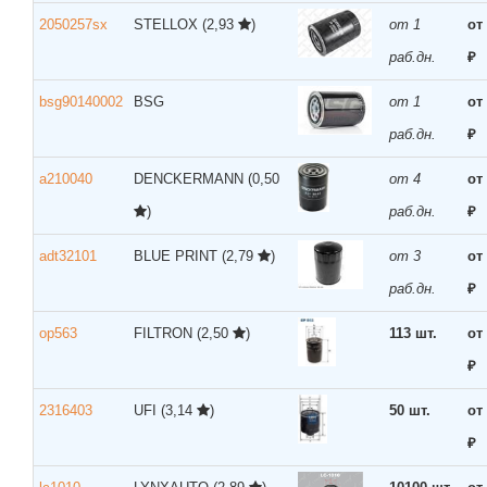
2050257sx
STELLOX
(2,93
)
от 1
от
раб.дн.
₽
bsg90140002
BSG
от 1
от
раб.дн.
₽
a210040
DENCKERMANN
(0,50
от 4
от
)
раб.дн.
₽
adt32101
BLUE PRINT
(2,79
)
от 3
от
раб.дн.
₽
op563
FILTRON
(2,50
)
113 шт.
от
₽
2316403
UFI
(3,14
)
50 шт.
от
₽