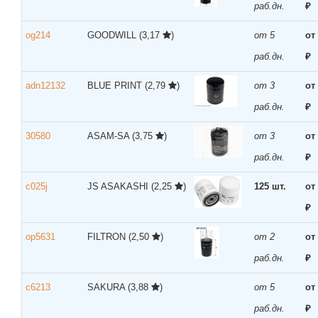
раб.дн.
₽
og214
GOODWILL
(3,17
)
от 5
от
раб.дн.
₽
adn12132
BLUE PRINT
(2,79
)
от 3
от
раб.дн.
₽
30580
ASAM-SA
(3,75
)
от 3
от
раб.дн.
₽
c025j
JS ASAKASHI
(2,25
)
125 шт.
от
₽
op5631
FILTRON
(2,50
)
от 2
от
раб.дн.
₽
c6213
SAKURA
(3,88
)
от 5
от
раб.дн.
₽