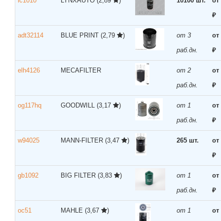
lc1010
LYNXAUTO
(2,89
)
10100 шт.
от
₽
adt32114
BLUE PRINT
(2,79
)
от 3
от
раб.дн.
₽
elh4126
MECAFILTER
от 2
от
раб.дн.
₽
og117hq
GOODWILL
(3,17
)
от 1
от
раб.дн.
₽
w94025
MANN-FILTER
(3,47
)
265 шт.
от
₽
gb1092
BIG FILTER
(3,83
)
от 1
от
раб.дн.
₽
oc51
MAHLE
(3,67
)
от 1
от