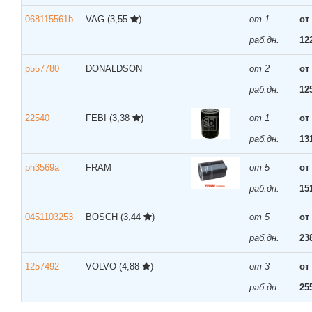
068115561b
VAG
(3,55
)
от 1
от
раб.дн.
12
p557780
DONALDSON
от 2
от
раб.дн.
12
22540
FEBI
(3,38
)
от 1
от
раб.дн.
13
ph3569a
FRAM
от 5
от
раб.дн.
15
0451103253
BOSCH
(3,44
)
от 5
от
раб.дн.
23
1257492
VOLVO
(4,88
)
от 3
от
раб.дн.
25