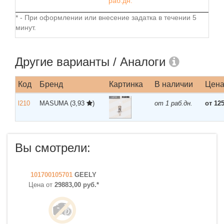
раб.дн.
* - При оформлении или внесение задатка в течении 5
минут.
Другие варианты / Аналоги
Код
Бренд
Картинка
В наличии
Цен
l210
MASUMA
(3,93
)
от 1 раб.дн.
от 12
Вы смотрели:
101700105701
GEELY
Цена от
29883,00 руб.*