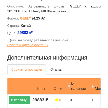
Описание:
Автозапчасть фирмы GEELY с кодом
101700105701 Geely MK Фара левая
Фирма:
GEELY
(
4,25
)
Страна:
Китай
29883
₽*
Цена:
*Цены на товар указаны для региона
Россия и другие регионы
Дополнительная информация
Варианты поставки
Отзывы
В
Цена
Срок
наличии
Мин.за
29883 ₽
В корзину
5
10
1