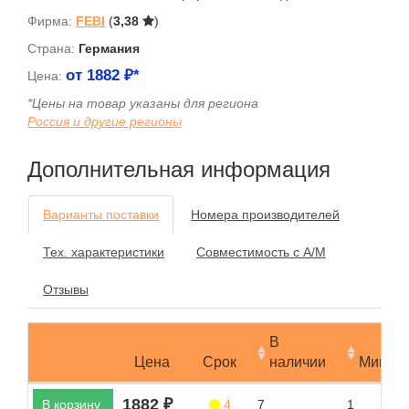
Фирма:
FEBI
(
3,38
)
Страна:
Германия
от
1882
₽*
Цена:
*Цены на товар указаны для региона
Россия и другие регионы
Дополнительная информация
Варианты поставки
Номера производителей
Тех. характеристики
Совместимость с А/М
Отзывы
В
Цена
Срок
наличии
Мин.за
1882 ₽
В корзину
4
7
1