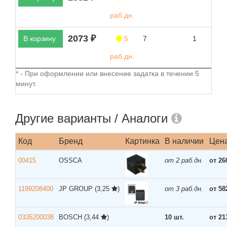
раб.дн.
2073 ₽
В корзину
5
7
1
раб.дн.
* - При оформлении или внесение задатка в течении 5
минут.
Другие варианты / Аналоги
Код
Бренд
Картинка
В наличии
Цен
00415
OSSCA
от 2 раб.дн.
от 26
1199208400
JP GROUP
(3,25
)
от 3 раб.дн.
от 58
0335200038
BOSCH
(3,44
)
10 шт.
от 21