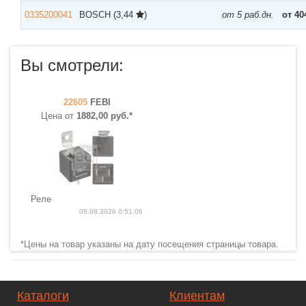
0335200041
BOSCH
(3,44
)
от 5 раб.дн.
от 40
Вы смотрели:
22605
FEBI
Цена от
1882,00 руб.*
Реле
08.08.2026 0:51:06
*Цены на товар указаны на дату посещения страницы товара.
Каталоги
Клиентам