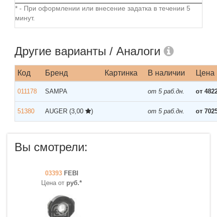
* - При оформлении или внесение задатка в течении 5
минут.
Другие варианты / Аналоги
Код
Бренд
Картинка
В наличии
Цена
011178
SAMPA
от 5 раб.дн.
от 482
51380
AUGER
(3,00
)
от 5 раб.дн.
от 702
Вы смотрели:
03393
FEBI
Цена от
руб.*