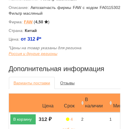
Описание:
Автозапчасть фирмы FAW с кодом FA0115302
Фильтр масляный
Фирма:
FAW
(
4,50
)
Страна:
Китай
от
312
₽*
Цена:
*Цены на товар указаны для региона
Россия и другие регионы
Дополнительная информация
Варианты поставки
Отзывы
В
Цена
Срок
наличии
Мин.за
312 ₽
В корзину
4
2
1