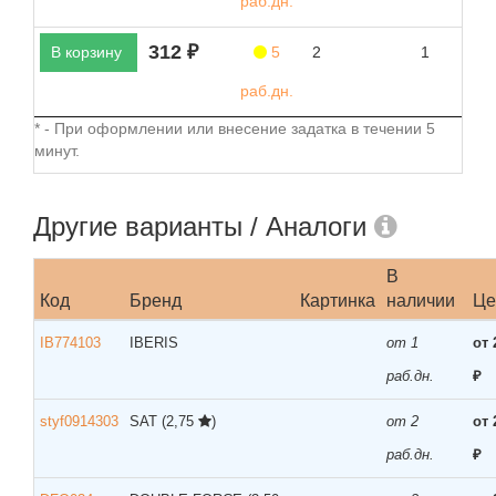
раб.дн.
312 ₽
В корзину
5
2
1
раб.дн.
* - При оформлении или внесение задатка в течении 5
минут.
Другие варианты / Аналоги
В
Код
Бренд
Картинка
наличии
Це
IB774103
IBERIS
от 1
от 
раб.дн.
₽
styf0914303
SAT
(2,75
)
от 2
от 
раб.дн.
₽