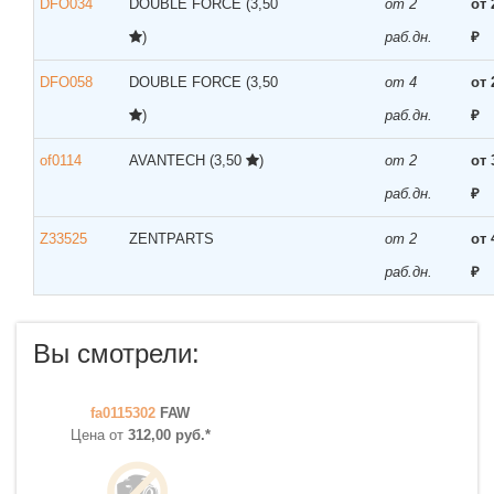
DFO034
DOUBLE FORCE
(3,50
от 2
от 
)
раб.дн.
₽
DFO058
DOUBLE FORCE
(3,50
от 4
от 
)
раб.дн.
₽
of0114
AVANTECH
(3,50
)
от 2
от 
раб.дн.
₽
Z33525
ZENTPARTS
от 2
от 
раб.дн.
₽
Вы смотрели:
fa0115302
FAW
Цена от
312,00 руб.*