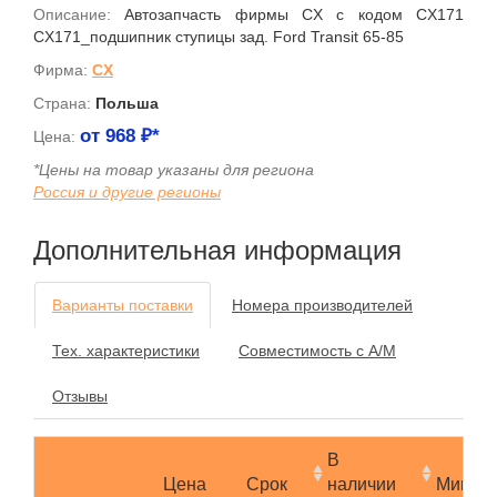
Описание:
Автозапчасть фирмы CX с кодом CX171
CX171_подшипник ступицы зад. Ford Transit 65-85
Фирма:
CX
Страна:
Польша
от
968
₽*
Цена:
*Цены на товар указаны для региона
Россия и другие регионы
Дополнительная информация
Варианты поставки
Номера производителей
Тех. характеристики
Совместимость с А/М
Отзывы
В
Цена
Срок
наличии
Мин.за