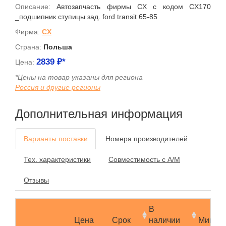
Описание:
Автозапчасть фирмы CX с кодом CX170
_подшипник ступицы зад. ford transit 65-85
Фирма:
CX
Страна:
Польша
2839
₽*
Цена:
*Цены на товар указаны для региона
Россия и другие регионы
Дополнительная информация
Варианты поставки
Номера производителей
Тех. характеристики
Совместимость с А/М
Отзывы
В
Цена
Срок
наличии
Мин.за