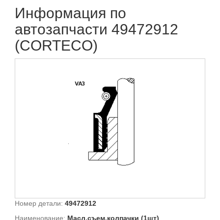
Информация по
автозапчасти 49472912
(CORTECO)
Номер детали:
49472912
Наименование:
Масл.съем.колпачки (1шт)