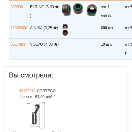
393890
ELRING
(3,69
от 1
от 
)
раб.дн.
12005300
AJUSA
(3,25
)
600 шт.
от 
3517893
VOLVO
(4,88
)
10 шт.
от 
₽
Вы смотрели:
49472912
CORTECO
Цена от
93,00 руб.*