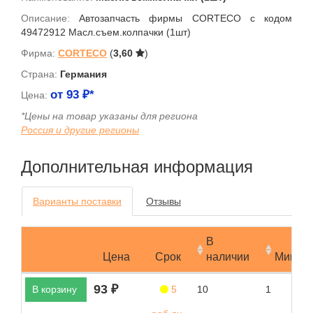
Описание:
Автозапчасть фирмы CORTECO с кодом
49472912 Масл.съем.колпачки (1шт)
Фирма:
CORTECO
(
3,60
)
Страна:
Германия
от
93
₽*
Цена:
*Цены на товар указаны для региона
Россия и другие регионы
Дополнительная информация
Варианты поставки
Отзывы
В
Цена
Срок
наличии
Мин.за
93 ₽
В корзину
5
10
1