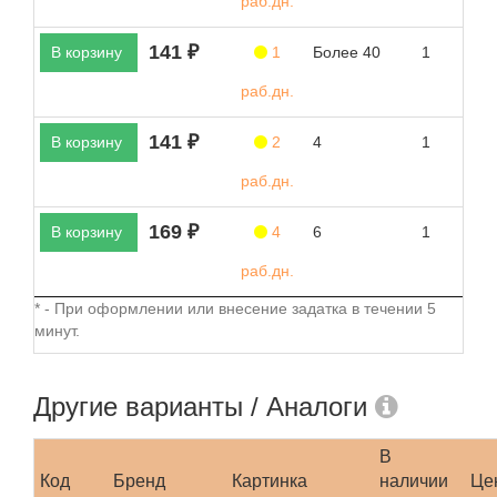
раб.дн.
141 ₽
В корзину
1
Более 40
1
раб.дн.
141 ₽
В корзину
2
4
1
раб.дн.
169 ₽
В корзину
4
6
1
раб.дн.
* - При оформлении или внесение задатка в течении 5
минут.
Другие варианты / Аналоги
В
Код
Бренд
Картинка
наличии
Це