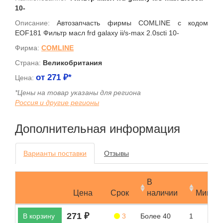
10-
Описание:
Автозапчасть фирмы COMLINE с кодом
EOF181 Фильтр масл frd galaxy ii/s-max 2.0scti 10-
Фирма:
COMLINE
Страна:
Великобритания
от
271
₽*
Цена:
*Цены на товар указаны для региона
Россия и другие регионы
Дополнительная информация
Варианты поставки
Отзывы
В
Цена
Срок
наличии
Мин.за
271 ₽
В корзину
3
Более 40
1