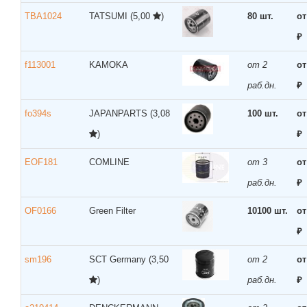
TBA1024
TATSUMI
(5,00
)
80 шт.
от
₽
f113001
KAMOKA
от 2
от
раб.дн.
₽
fo394s
JAPANPARTS
(3,08
100 шт.
от
)
₽
EOF181
COMLINE
от 3
от
раб.дн.
₽
OF0166
Green Filter
10100 шт.
от
₽
sm196
SCT Germany
(3,50
от 2
от
)
раб.дн.
₽