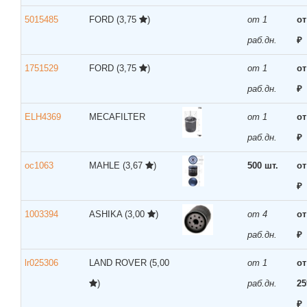
5015485
FORD
(3,75
)
от 1
от
раб.дн.
₽
1751529
FORD
(3,75
)
от 1
от
раб.дн.
₽
ELH4369
MECAFILTER
от 1
от
раб.дн.
₽
oc1063
MAHLE
(3,67
)
500 шт.
от
₽
1003394
ASHIKA
(3,00
)
от 4
от
раб.дн.
₽
lr025306
LAND ROVER
(5,00
от 1
от
)
раб.дн.
25
₽