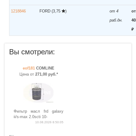
1218846
FORD
(3,75
)
от 4
от
раб.дн.
40
₽
Вы смотрели:
eof181
COMLINE
Цена от
271,00 руб.*
Фильтр масл frd galaxy
ii/s-max 2.0scti 10-
10.08.2026 8:50:05