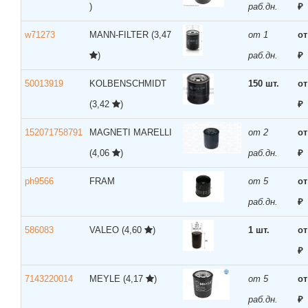
)
раб.дн.
₽
w71273
MANN-FILTER
(3,47
от 1
от
)
раб.дн.
₽
50013919
KOLBENSCHMIDT
150 шт.
от
(3,42
)
₽
152071758791
MAGNETI MARELLI
от 2
от
(4,06
)
раб.дн.
₽
ph9566
FRAM
от 5
от
раб.дн.
₽
586083
VALEO
(4,60
)
1 шт.
от
₽
7143220014
MEYLE
(4,17
)
от 5
от
раб.дн.
₽