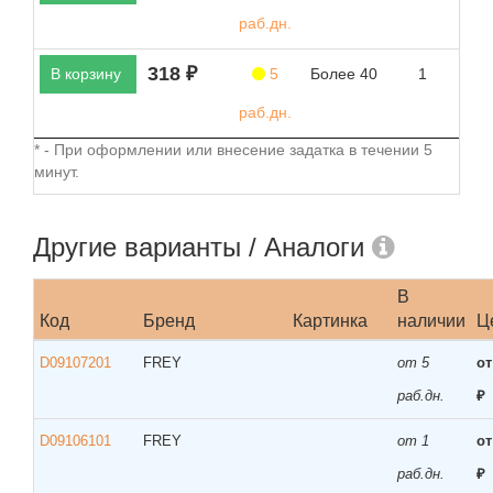
раб.дн.
318 ₽
В корзину
5
Более 40
1
раб.дн.
* - При оформлении или внесение задатка в течении 5
минут.
Другие варианты / Аналоги
В
Код
Бренд
Картинка
наличии
Ц
D09107201
FREY
от 5
от
раб.дн.
₽
D09106101
FREY
от 1
от
раб.дн.
₽