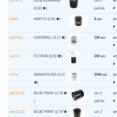
a210414
DENCKERMANN
от 2
от
(0,50
)
раб.дн.
₽
61602
MAPCO
(2,91
)
8 шт.
от
₽
og201hq
GOODWILL
(3,17
)
100 шт.
от
₽
op5322
FILTRON
(2,50
)
600 шт.
от
₽
w7015
MANN-FILTER
(3,47
9490 шт.
от
)
₽
adm52111
BLUE PRINT
(2,79
от 2
от
)
раб.дн.
₽
adm52118
BLUE PRINT
(2,79
от 2
от