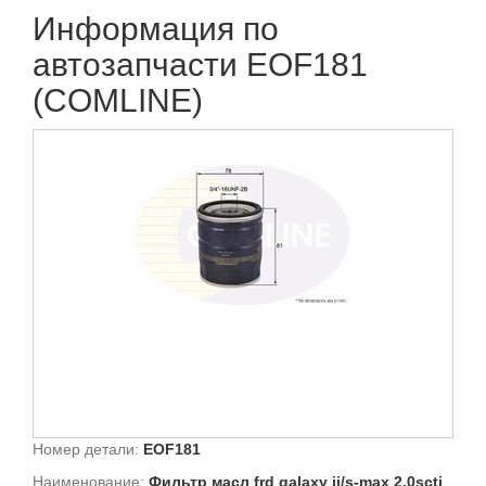
Информация по
автозапчасти EOF181
(COMLINE)
Номер детали:
EOF181
Наименование:
Фильтр масл frd galaxy ii/s-max 2.0scti