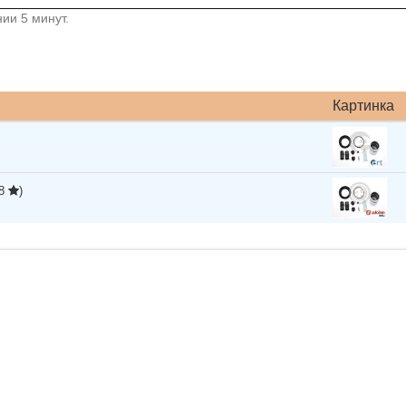
ии 5 минут.
Картинка
88
)