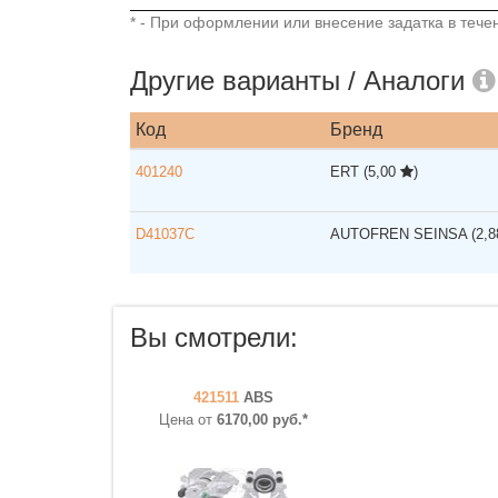
* - При оформлении или внесение задатка в течен
Другие варианты / Аналоги
Код
Бренд
401240
ERT
(5,00
)
D41037C
AUTOFREN SEINSA
(2,
Вы смотрели:
421511
ABS
Цена от
6170,00 руб.*