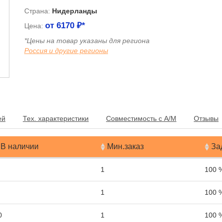
Страна:
Нидерланды
от
6170
₽*
Цена:
*Цены на товар указаны для региона
Россия и другие регионы
я
ей
Тех. характеристики
Совместимость с А/М
Отзывы
В наличии
Мин.заказ
За
1
100 
1
100 
0
1
100 