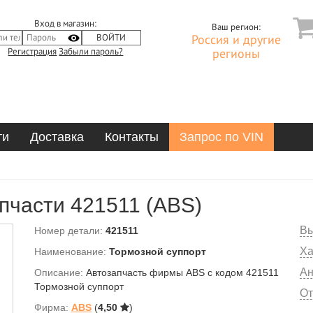
Вход в магазин:
Ваш регион:
Россия и другие
Регистрация
Забыли пароль?
регионы
ти
Доставка
Контакты
Запрос по VIN
пчасти 421511 (ABS)
Вы
Номер детали:
421511
Ха
Наименование:
Тормозной суппорт
Ан
Описание:
Автозапчасть фирмы ABS с кодом 421511
Тормозной суппорт
От
Фирма:
ABS
(
4,50
)