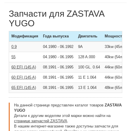
Запчасти для ZASTAVA
YUGO
Модификация
Года выпуска
Двигатель
Мощность
0.9
04.1980
-
06.1992
9A
33kw (45л/с )
55
04.1980
-
06.1995
128 A.000
40kw (54л/с )
60 EFI (145 A)
08.1991
-
06.1995
100 GL. 0.64
44kw (60л/с )
60 EFI (145 A)
08.1991
-
06.1995
11 E 1.064
44kw (60л/с )
65 EFI (145 A)
08.1991
-
06.1995
13 E 1.064
48kw (65л/с )
На данной странице представлен каталог товаров
ZASTAVA
YUGO
Детали к другим моделям этой марки можно найти на
странице запчастей ZASTAVA
.
В нашем интернет-магазине также доступны запчасти для