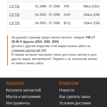
2.8 TDI
01.1999
-
07.2006
ATA
96kw (130л/с )
2.8 TDI
04.2002
-
07.2006
AUH
116kw (158л/с )
2.8 TDI
04.2002
-
07.2006
BCQ
116kw (158л/с )
На данной странице представлен каталог товаров
VW LT
28-46 II фургон (2DA, 2DD, 2DH)
Детали к другим моделям этой марки можно найти на
странице запчастей VW
.
В нашем интернет-магазине также доступны запчасти для
других марок автомобилей. Перейти к их каталогам можно
из левого меню сайта.
Каталоги
Клиентам
Каталоги запчастей
Новости
Масла и автохимия
Как сделать заказ
Инструменты
Условия доставки