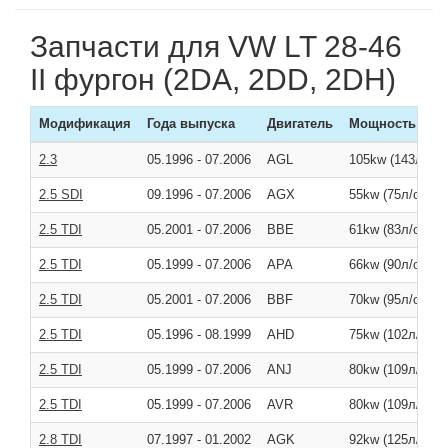
Запчасти для VW LT 28-46
II фургон (2DA, 2DD, 2DH)
Модификация
Года выпуска
Двигатель
Мощность
2.3
05.1996
-
07.2006
AGL
105kw (143л/с )
2.5 SDI
09.1996
-
07.2006
AGX
55kw (75л/с )
2.5 TDI
05.2001
-
07.2006
BBE
61kw (83л/с )
2.5 TDI
05.1999
-
07.2006
APA
66kw (90л/с )
2.5 TDI
05.2001
-
07.2006
BBF
70kw (95л/с )
2.5 TDI
05.1996
-
08.1999
AHD
75kw (102л/с )
2.5 TDI
05.1999
-
07.2006
ANJ
80kw (109л/с )
2.5 TDI
05.1999
-
07.2006
AVR
80kw (109л/с )
2.8 TDI
07.1997
-
01.2002
AGK
92kw (125л/с )