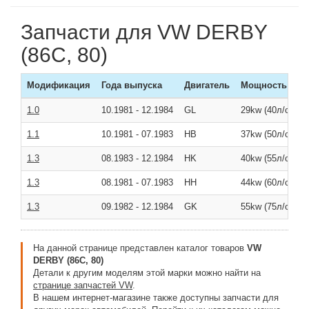
Запчасти для VW DERBY
(86C, 80)
Модификация
Года выпуска
Двигатель
Мощность
1.0
10.1981
-
12.1984
GL
29kw (40л/с )
1.1
10.1981
-
07.1983
HB
37kw (50л/с )
1.3
08.1983
-
12.1984
HK
40kw (55л/с )
1.3
08.1981
-
07.1983
HH
44kw (60л/с )
1.3
09.1982
-
12.1984
GK
55kw (75л/с )
На данной странице представлен каталог товаров
VW
DERBY (86C, 80)
Детали к другим моделям этой марки можно найти на
странице запчастей VW
.
В нашем интернет-магазине также доступны запчасти для