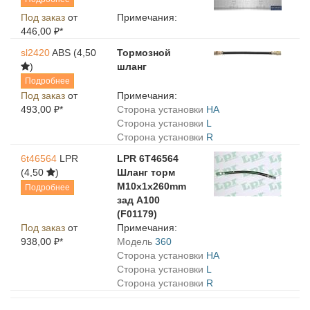
Под заказ
от
Примечания:
446,00 ₽*
sl2420
ABS
(4,50
Тормозной
)
шланг
Подробнее
Под заказ
от
Примечания:
493,00 ₽*
Сторона установки
HA
Сторона установки
L
Сторона установки
R
6t46564
LPR
LPR 6T46564
(4,50
)
Шланг торм
М10х1х260mm
Подробнее
зад A100
(F01179)
Под заказ
от
Примечания:
938,00 ₽*
Модель
360
Сторона установки
HA
Сторона установки
L
Сторона установки
R