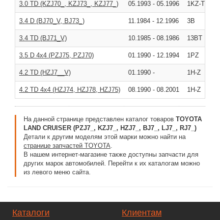
3.0 TD (KZJ70_, KZJ73_, KZJ77_)
05.1993
-
05.1996
1KZ-T
3.4 D (BJ70_V, BJ73_)
11.1984
-
12.1996
3B
3.4 TD (BJ71_V)
10.1985
-
08.1986
13BT
3.5 D 4x4 (PZJ75, PZJ70)
01.1990
-
12.1994
1PZ
4.2 TD (HZJ7__V)
01.1990
-
1H-Z
4.2 TD 4x4 (HZJ74, HZJ78, HZJ75)
08.1990
-
08.2001
1H-Z
На данной странице представлен каталог товаров
TOYOTA
LAND CRUISER (PZJ7_, KZJ7_, HZJ7_, BJ7_, LJ7_, RJ7_)
Детали к другим моделям этой марки можно найти на
странице запчастей TOYOTA
.
В нашем интернет-магазине также доступны запчасти для
других марок автомобилей. Перейти к их каталогам можно
из левого меню сайта.
Каталоги
Клиентам