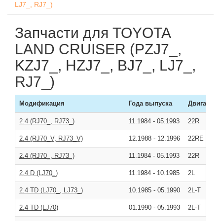
LJ7_, RJ7_)
Запчасти для TOYOTA
LAND CRUISER (PZJ7_,
KZJ7_, HZJ7_, BJ7_, LJ7_,
RJ7_)
Модификация
Года выпуска
Двигатель
2.4 (RJ70_, RJ73_)
11.1984
-
05.1993
22R
2.4 (RJ70_V, RJ73_V)
12.1988
-
12.1996
22RE
2.4 (RJ70_, RJ73_)
11.1984
-
05.1993
22R
2.4 D (LJ70_)
11.1984
-
10.1985
2L
2.4 TD (LJ70_, LJ73_)
10.1985
-
05.1990
2L-T
2.4 TD (LJ70)
01.1990
-
05.1993
2L-T