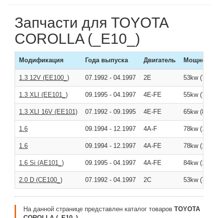
Запчасти для TOYOTA
COROLLA (_E10_)
Модификация
Года выпуска
Двигатель
Мощность
1.3 12V (EE100_)
07.1992
-
04.1997
2E
53kw (72л/с
1.3 XLI (EE101_)
09.1995
-
04.1997
4E-FE
55kw (75л/с
1.3 XLI 16V (EE101)
07.1992
-
09.1995
4E-FE
65kw (88л/с
1.6
09.1994
-
12.1997
4A-F
78kw (106л/
1.6
09.1994
-
12.1997
4A-FE
78kw (106л/
1.6 Si (AE101_)
09.1995
-
04.1997
4A-FE
84kw (114л/
2.0 D (CE100_)
07.1992
-
04.1997
2C
53kw (72л/с
На данной странице представлен каталог товаров
TOYOTA
COROLLA (_E10_)