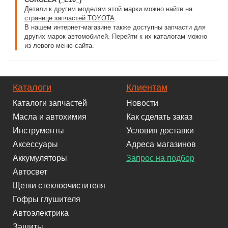
Детали к другим моделям этой марки можно найти на
странице запчастей TOYOTA
.
В нашем интернет-магазине также доступны запчасти для
других марок автомобилей. Перейти к их каталогам можно
из левого меню сайта.
Каталоги
Клиентам
Каталоги запчастей
Новости
Масла и автохимия
Как сделать заказ
Инструменты
Условия доставки
Аксессуары
Адреса магазинов
Аккумуляторы
Запрос на подбор
Автосвет
Щетки стеклоочистителя
Гофры глушителя
Автоэлектрика
Защиты