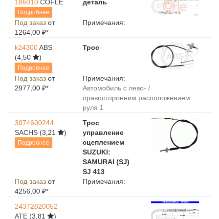
186010
COFLE
деталь
Подробнее
Под заказ
от
Примечания:
1264,00 ₽*
k24300
ABS
Трос
(4,50
)
Подробнее
Под заказ
от
Примечания:
2977,00 ₽*
Автомобиль с лево- /
правосторонним расположением
руля
1
3074600244
Трос
SACHS
(3,21
)
управление
сцеплением
Подробнее
SUZUKI:
SAMURAI (SJ)
SJ 413
Под заказ
от
Примечания:
4256,00 ₽*
24372820052
ATE
(3,81
)