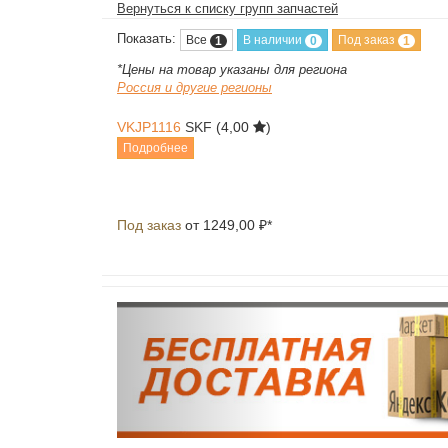
Вернуться к списку групп запчастей
Показать:
Все
В наличии
Под заказ
1
0
1
*Цены на товар указаны для региона
Россия и другие регионы
VKJP1116
SKF
(4,00
)
Подробнее
Под заказ
от 1249,00 ₽*