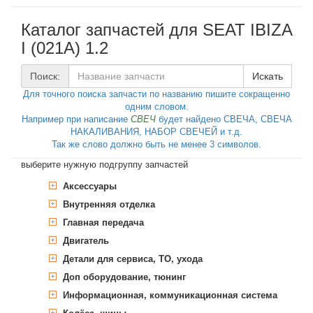
Каталог запчастей для SEAT IBIZA
I (021A) 1.2
Поиск:
Искать
Для точного поиска запчасти по названию пишите сокращенно
одним словом.
Например при написание
СВЕЧ
будет найдено СВЕЧА, СВЕЧА
НАКАЛИВАНИЯ, НАБОР СВЕЧЕЙ и т.д.
Так же слово должно быть не менее 3 символов.
выберите нужную подгруппу запчастей
Аксессуары
Внутренняя отделка
Багажник, пространство для груза
Газовая пружина, крышка багажник
Главная передача
Багажник, грузовой отсек
Газовая пружина, крышка багажник
Двигатель
Ручное, педальное управление
Дифференциал
автомобилем
Уплотняющее кольцо, дифференциал
Детали для сервиса, ТО, ухода
Головка блока цилиндров, навесные
Накладка на педаль, педаль
детали
Стеклоподъёмник
Доп оборудование, тюнинг
Дополнительные работы
сцепления
Стеклоподъёмник
Крепление двигателя
Болт головки блока цилиндров
Колодки тормозные барабанные,
Накладка на педаль, педаль тормоза
Информационная, коммуникационная система
Сервисные интервалы
Подъемное устройство для окон
комплект
Комплект болтов головки
Кривошипношатунный механизм
Вакуумный насос
Подвеска двигателя
Масло моторное
Стеклоподъёмник