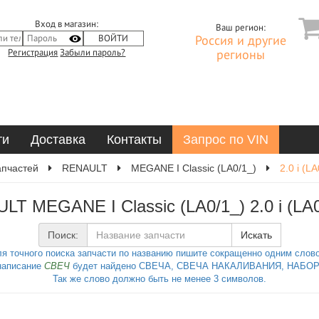
Вход в магазин:
Ваш регион:
Россия и другие
Регистрация
Забыли пароль?
регионы
ти
Доставка
Контакты
Запрос по VIN
апчастей
RENAULT
MEGANE I Classic (LA0/1_)
2.0 i (L
LT MEGANE I Classic (LA0/1_) 2.0 i (LA
Поиск:
Искать
я точного поиска запчасти по названию пишите сокращенно одним слов
написание
СВЕЧ
будет найдено СВЕЧА, СВЕЧА НАКАЛИВАНИЯ, НАБОР 
Так же слово должно быть не менее 3 символов.