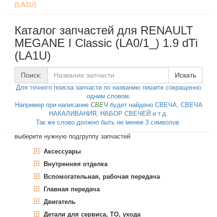
(LA1U)
Каталог запчастей для RENAULT
MEGANE I Classic (LA0/1_) 1.9 dTi
(LA1U)
Поиск:
Искать
Для точного поиска запчасти по названию пишите сокращенно
одним словом.
Например при написание
СВЕЧ
будет найдено СВЕЧА, СВЕЧА
НАКАЛИВАНИЯ, НАБОР СВЕЧЕЙ и т.д.
Так же слово должно быть не менее 3 символов.
выберите нужную подгруппу запчастей
Аксессуары
Внутренняя отделка
Багажник, пространство для груза
Газовая пружина, крышка багажник
Вспомогательная, рабочая передача
Багажник, грузовой отсек
Газовая пружина, крышка багажник
Главная передача
Комплектующие изделия
Прокладки
Внутреннее (салонное) зеркало
Уплотняющее кольцо,
Двигатель
Ручное, педальное управление
Дифференциал
заднего вида
вспомогательный привод
автомобилем
Уплотняющее кольцо, дифференциал
Детали для сервиса, ТО, ухода
Карданный вал
Блок цилиндров