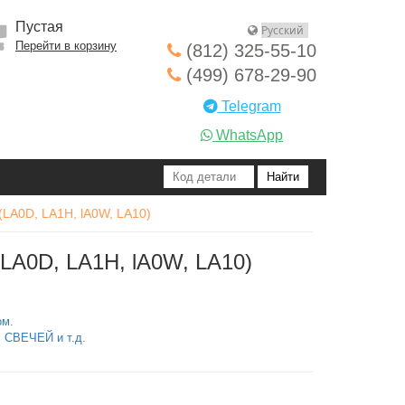
Пустая
Перейти в корзину
(812) 325-55-10
(499) 678-29-90
Telegram
WhatsApp
 (LA0D, LA1H, lA0W, LA10)
(LA0D, LA1H, lA0W, LA10)
ом.
СВЕЧЕЙ и т.д.