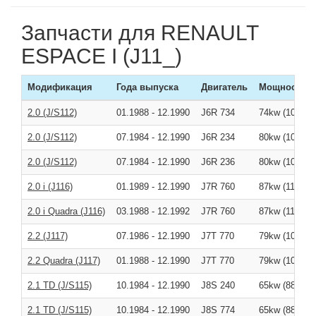
Запчасти для RENAULT
ESPACE I (J11_)
Модификация
Года выпуска
Двигатель
Мощность
2.0 (J/S112)
01.1988
-
12.1990
J6R 734
74kw (101л/с 
2.0 (J/S112)
07.1984
-
12.1990
J6R 234
80kw (109л/с 
2.0 (J/S112)
07.1984
-
12.1990
J6R 236
80kw (109л/с 
2.0 i (J116)
01.1989
-
12.1990
J7R 760
87kw (118л/с 
2.0 i Quadra (J116)
03.1988
-
12.1992
J7R 760
87kw (118л/с 
2.2 (J117)
07.1986
-
12.1990
J7T 770
79kw (108л/с 
2.2 Quadra (J117)
01.1988
-
12.1990
J7T 770
79kw (108л/с 
2.1 TD (J/S115)
10.1984
-
12.1990
J8S 240
65kw (88л/с )
2.1 TD (J/S115)
10.1984
-
12.1990
J8S 774
65kw (88л/с )