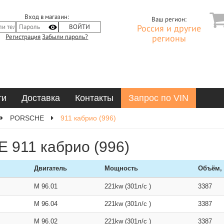
Вход в магазин:
Ваш регион:
Россия и другие
Регистрация
Забыли пароль?
регионы
ти
Доставка
Контакты
Запрос по VIN
PORSCHE
911 кабрио (996)
 911 кабрио (996)
Двигатель
Мощность
Объём,
M 96.01
221kw (301л/с )
3387
M 96.04
221kw (301л/с )
3387
M 96.02
221kw (301л/с )
3387