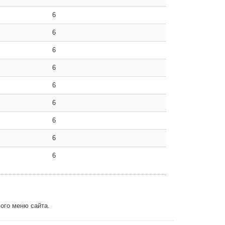
6
6
6
6
6
6
6
6
6
ого меню сайта.