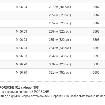
M 96.04
221kw (301л/с )
3387
235kw (320л/с )
3387
235kw (320л/с )
3387
M 96.03
235kw (320л/с )
3596
M 96.03
235kw (320л/с )
3596
M 96.03
254kw (345л/с )
3596
M 96.03
254kw (345л/с )
3596
M 96.70
309kw (420л/с )
3600
M 96.70
331kw (450л/с )
3600
PORSCHE 911 кабрио (996)
и на
странице запчастей PORSCHE
.
ти для других марок автомобилей. Перейти к их каталогам можно из лев