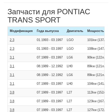
Запчасти для PONTIAC
TRANS SPORT
Модификация
Года выпуска
Двигатель
Мощность
2.3
01.1993
-
03.1997
LGO
101kw (137л/с )
2.3
01.1993
-
03.1997
LGO
108kw (147л/с )
3.1
07.1989
-
03.1997
LG6
90kw (122л/с )
3.1
08.1989
-
12.1992
LH0
89kw (121л/с )
3.1
08.1989
-
12.1992
LG6
89kw (121л/с )
3.1
07.1989
-
03.1997
LH0
104kw (141л/с )
3.8
07.1989
-
03.1997
L27
112kw (152л/с )
3.8
07.1989
-
03.1997
L27
123kw (167л/с )
3.8
07.1989
-
03.1997
L27
127kw (172л/с )