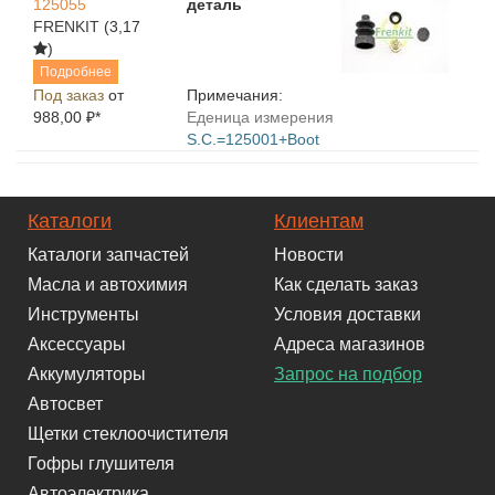
125055
деталь
FRENKIT
(3,17
)
Подробнее
Под заказ
от
Примечания:
988,00 ₽*
Еденица измерения
S.C.=125001+Boot
Каталоги
Клиентам
Каталоги запчастей
Новости
Масла и автохимия
Как сделать заказ
Инструменты
Условия доставки
Аксессуары
Адреса магазинов
Аккумуляторы
Запрос на подбор
Автосвет
Щетки стеклоочистителя
Гофры глушителя
Автоэлектрика