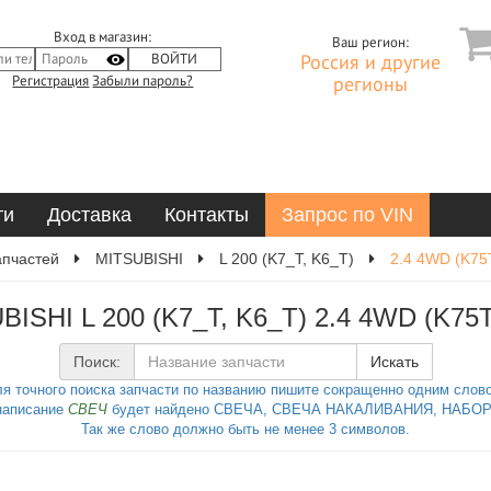
Вход в магазин:
Ваш регион:
Россия и другие
Регистрация
Забыли пароль?
регионы
ти
Доставка
Контакты
Запрос по VIN
апчастей
MITSUBISHI
L 200 (K7_T, K6_T)
2.4 4WD (K75
BISHI L 200 (K7_T, K6_T) 2.4 4WD (K75
Поиск:
Искать
я точного поиска запчасти по названию пишите сокращенно одним слов
написание
СВЕЧ
будет найдено СВЕЧА, СВЕЧА НАКАЛИВАНИЯ, НАБОР 
Так же слово должно быть не менее 3 символов.