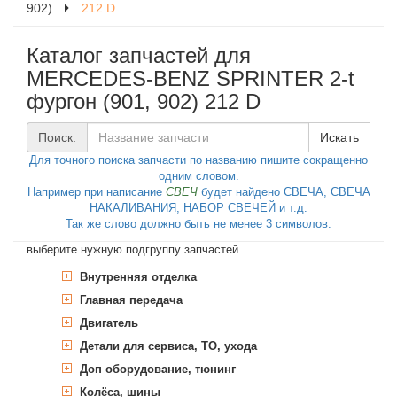
902)
212 D
Каталог запчастей для
MERCEDES-BENZ SPRINTER 2-t
фургон (901, 902) 212 D
Поиск:
Искать
Для точного поиска запчасти по названию пишите сокращенно
одним словом.
Например при написание
СВЕЧ
будет найдено СВЕЧА, СВЕЧА
НАКАЛИВАНИЯ, НАБОР СВЕЧЕЙ и т.д.
Так же слово должно быть не менее 3 символов.
выберите нужную подгруппу запчастей
Внутренняя отделка
Главная передача
Ручное, педальное управление
автомобилем
Двигатель
Дифференциал
Педаль акселератора
Стеклоподъёмник
Гайка, коническая резьба
Детали для сервиса, ТО, ухода
Карданный вал
Блок цилиндров
Переключатель подрулевой
Ручка стеклоподъемника
Уплотняющее кольцо, дифференциал
Переключатель указателей поворота
Доп оборудование, тюнинг
Раздаточная коробка
Головка блока цилиндров, навесные
Дополнительные работы
Карданный вал
Блок цилиндров
Стеклоподъёмник
Ручка стеклоподъемника
детали
Гайка, коническая резьба
Колодки тормозные барабанные,
Муфта эластичная,
Заглушка головки блока
Колёса, шины
Сервисные интервалы
Автономное отопление
Карданный шарнир, дисковый
Гильза цилиндра, комплект