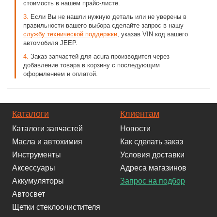
стоимость в нашем прайс-листе.
3.
Если Вы не нашли нужную деталь или не уверены в
правильности вашего выбора сделайте запрос в нашу
службу технической поддержки
, указав VIN код вашего
автомобиля JEEP.
4.
Заказ запчастей для acura производится через
добавление товара в корзину с последующим
оформлением и оплатой.
Каталоги
Клиентам
Каталоги запчастей
Новости
Масла и автохимия
Как сделать заказ
Инструменты
Условия доставки
Аксессуары
Адреса магазинов
Аккумуляторы
Запрос на подбор
Автосвет
Щетки стеклоочистителя