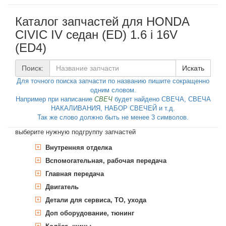
Каталог запчастей для HONDA
CIVIC IV седан (ED) 1.6 i 16V
(ED4)
Поиск:
Искать
Для точного поиска запчасти по названию пишите сокращенно
одним словом.
Например при написание
СВЕЧ
будет найдено СВЕЧА, СВЕЧА
НАКАЛИВАНИЯ, НАБОР СВЕЧЕЙ и т.д.
Так же слово должно быть не менее 3 символов.
выберите нужную подгруппу запчастей
Внутренняя отделка
Вспомогательная, рабочая передача
Ручное, педальное управление
автомобилем
Главная передача
Прокладки
Переключатель подрулевой
Стеклоподъёмник
Уплотняющее кольцо,
Двигатель
Дифференциал
Стеклоподъёмник
вспомогательный привод
Уплотняющее кольцо, дифференциал
Детали для сервиса, ТО, ухода
Блок цилиндров
Доп оборудование, тюнинг
Головка блока цилиндров, навесные
Дополнительные работы
Блок цилиндров
детали
Колодки тормозные барабанные,
Комплект прокладок, блок