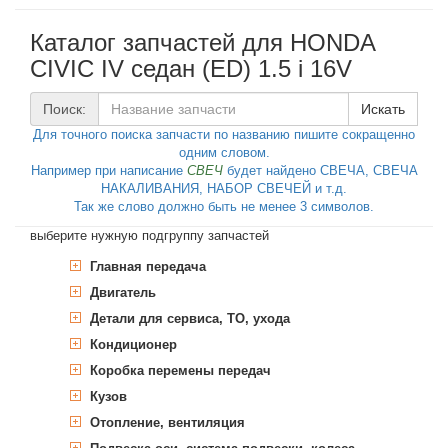
Каталог запчастей для HONDA
CIVIC IV седан (ED) 1.5 i 16V
Поиск:
Искать
Для точного поиска запчасти по названию пишите сокращенно
одним словом.
Например при написание
СВЕЧ
будет найдено СВЕЧА, СВЕЧА
НАКАЛИВАНИЯ, НАБОР СВЕЧЕЙ и т.д.
Так же слово должно быть не менее 3 символов.
выберите нужную подгруппу запчастей
Главная передача
Двигатель
Дифференциал
Уплотняющее кольцо, дифференциал
Детали для сервиса, ТО, ухода
Блок цилиндров
Кондиционер
Головка блока цилиндров, навесные
Дополнительные работы
Блок цилиндров
детали
Колодки тормозные барабанные,
Комплект прокладок, блок
Коробка перемены передач
Сервисные интервалы
Осушитель
комплект
цилиндров двигателя
Крепление двигателя
Болт головки блока цилиндров
Гидрофильтр, АКПП
Осушитель, кондиционер
Кузов
АКПП
Комплект тормозных колодок,
Гидрофильтр, рулевое управление
Комплект болтов головки
Кривошипношатунный механизм
Вакуумный насос
Подвеска двигателя
дисковый тормоз
Отопление, вентиляция
МКПП
Автомобиль, задняя часть
Смазывающее вещество
Масло АКПП
блока цилиндров
Насос топливный
Опора двигателя
Ремень ГРМ
Механизм газораспределения
Клапанная крышка, прокладка
Вал коленчатый
Масло АКПП
Масло моторное