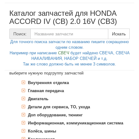
Каталог запчастей для HONDA
ACCORD IV (CB) 2.0 16V (CB3)
Поиск:
Искать
Для точного поиска запчасти по названию пишите сокращенно
одним словом.
Например при написание
СВЕЧ
будет найдено СВЕЧА, СВЕЧА
НАКАЛИВАНИЯ, НАБОР СВЕЧЕЙ и т.д.
Так же слово должно быть не менее 3 символов.
выберите нужную подгруппу запчастей
Внутренняя отделка
Главная передача
Ручное, педальное управление
автомобилем
Двигатель
Дифференциал
Накладка на педаль, педаль
Стеклоподъёмник
Уплотняющее кольцо, дифференциал
Детали для сервиса, ТО, ухода
Карданный вал
Блок цилиндров
сцепления
Кнопка включения стеклоподъемника
Накладка на педаль, педаль тормоза
Доп оборудование, тюнинг
Переключатель, вентиль
Головка блока цилиндров, навесные
Дополнительные работы
Карданный вал
Блок цилиндров
Переключатель подрулевой
детали
Выключатель, блокировка
Колодки тормозные барабанные,
Кронштейн, промежуточный
Комплект прокладок, блок
Информационная, коммуникационная система
Сервисные интервалы
Двигатель, реле, выключатели
Карданный шарнир, дисковый
Гильза цилиндра, комплект
Переключатель указателей поворота
дифференциала
комплект
подшипник карданного вала
цилиндров двигателя
Крепление двигателя
гильзы цилиндра
Болт головки блока цилиндров
Гидрофильтр, АКПП
Крестовина, карданный
Колёса, шины
Круиз-контроль
Антенное устройство
Подшипник, опора
Стеклоподъемник
Комплект тормозных колодок,
Резьбовая заглушка, блок
Гидрофильтр, рулевое управление
шарнир продольного вала
Гильза цилиндра
Болт головки блока
Кривошипношатунный механизм
Вакуумный насос
Опора двигателя
Переключатель управления, круиз-
Антенна
Кронштейн, промежуточный
Кнопка включения
дисковый тормоз
цилиндров