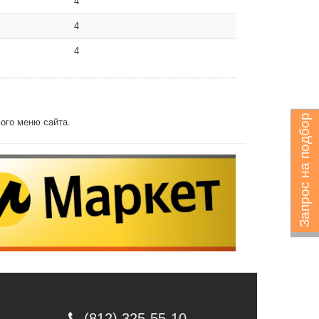
4
4
4
Запрос на подбор
ого меню сайта.
(812) 325-55-10