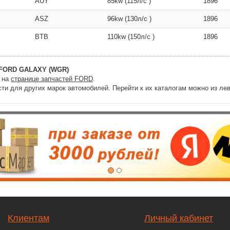
AUY
85kw (115л/с )
1896
ASZ
96kw (130л/с )
1896
BTB
110kw (150л/с )
1896
FORD GALAXY (WGR)
и на
странице запчастей FORD
.
ти для других марок автомобилей. Перейти к их каталогам можно из лев
Клиентам
Личный кабинет