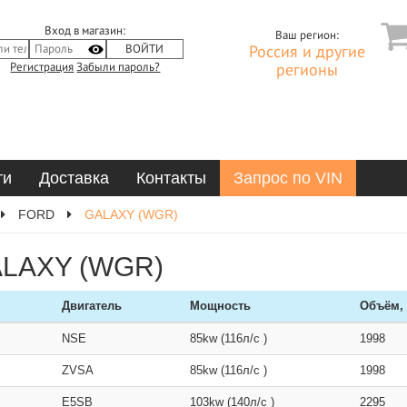
Вход в магазин:
Ваш регион:
Россия и другие
Регистрация
Забыли пароль?
регионы
ти
Доставка
Контакты
Запрос по VIN
FORD
GALAXY (WGR)
ALAXY (WGR)
Двигатель
Мощность
Объём,
NSE
85kw (116л/с )
1998
ZVSA
85kw (116л/с )
1998
E5SB
103kw (140л/с )
2295