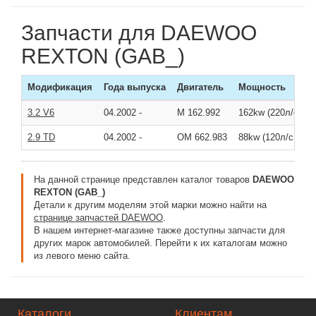
Запчасти для DAEWOO
REXTON (GAB_)
Модификация
Года выпуска
Двигатель
Мощность
3.2 V6
04.2002
-
M 162.992
162kw (220л/с )
2.9 TD
04.2002
-
OM 662.983
88kw (120л/с )
На данной странице представлен каталог товаров
DAEWOO
REXTON (GAB_)
Детали к другим моделям этой марки можно найти на
странице запчастей DAEWOO
.
В нашем интернет-магазине также доступны запчасти для
других марок автомобилей. Перейти к их каталогам можно
из левого меню сайта.
Каталоги
Клиентам