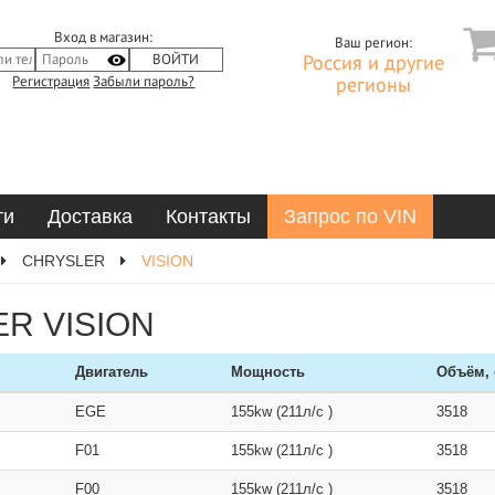
Вход в магазин:
Ваш регион:
Россия и другие
Регистрация
Забыли пароль?
регионы
ти
Доставка
Контакты
Запрос по VIN
CHRYSLER
VISION
ER VISION
Двигатель
Мощность
Объём,
EGE
155kw (211л/с )
3518
F01
155kw (211л/с )
3518
F00
155kw (211л/с )
3518