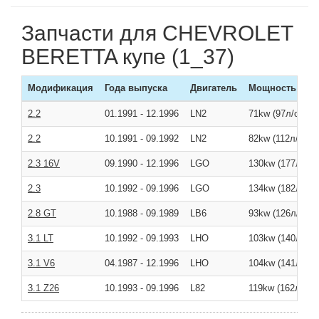
Запчасти для CHEVROLET
BERETTA купе (1_37)
Модификация
Года выпуска
Двигатель
Мощность
2.2
01.1991
-
12.1996
LN2
71kw (97л/с )
2.2
10.1991
-
09.1992
LN2
82kw (112л/с )
2.3 16V
09.1990
-
12.1996
LGO
130kw (177л/с )
2.3
10.1992
-
09.1996
LGO
134kw (182л/с )
2.8 GT
10.1988
-
09.1989
LB6
93kw (126л/с )
3.1 LT
10.1992
-
09.1993
LHO
103kw (140л/с )
3.1 V6
04.1987
-
12.1996
LHO
104kw (141л/с )
3.1 Z26
10.1993
-
09.1996
L82
119kw (162л/с )