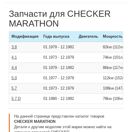
Запчасти для CHECKER
MARATHON
Модификация
Года выпуска
Двигатель
Мощность
3.8
01.1979
-
12.1982
82kw (112л/с )
4.1
01.1973
-
12.1979
74kw (101л/с )
4.4
01.1979
-
12.1982
86kw (117л/с )
5.0
01.1977
-
12.1979
112kw (152л/с )
5.7
01.1973
-
12.1979
108kw (147л/с )
5.7 D
01.1980
-
12.1982
78kw (106л/с )
На данной странице представлен каталог товаров
CHECKER MARATHON
Детали к другим моделям этой марки можно найти на