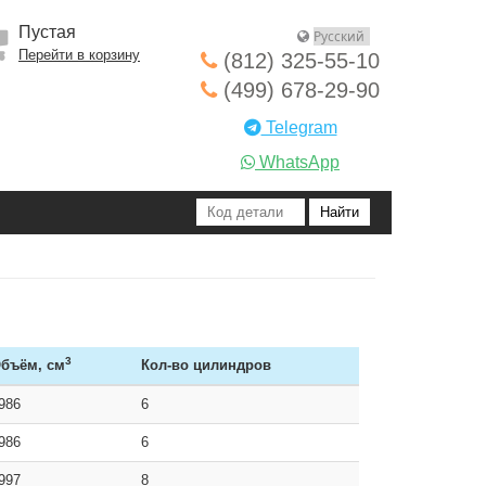
Пустая
Перейти в корзину
(812) 325-55-10
(499) 678-29-90
Telegram
WhatsApp
3
бъём, см
Кол-во цилиндров
986
6
986
6
997
8