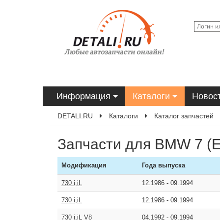
Информация
Каталоги
Новос
DETALI.RU
Каталоги
Каталог запчастей
Запчасти для BMW 7 (E
Модификация
Года выпуска
730 i,iL
12.1986
-
09.1994
730 i,iL
12.1986
-
09.1994
730 i,iL V8
04.1992
-
09.1994