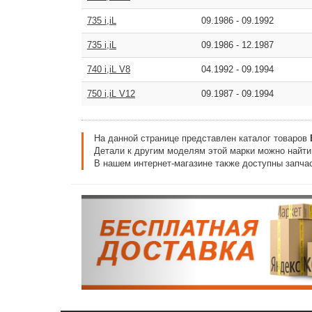
735 i,iL
09.1986
-
09.1992
735 i,iL
09.1986
-
12.1987
740 i,iL V8
04.1992
-
09.1994
750 i,iL V12
09.1987
-
09.1994
На данной странице представлен каталог товаров
Детали к другим моделям этой марки можно найт
В нашем интернет-магазине также доступны запчас