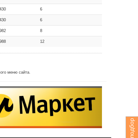
430
6
430
6
982
8
988
12
ого меню сайта.