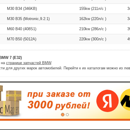
M30 B34 (346KB)
155kw (211л/с )
3
M30 B35 (Motronic,9.2:1)
162kw (220л/с )
3
M60 B40 (408S1)
210kw (286л/с )
3
M70 B50 (5012A)
220kw (300л/с )
4
BMW 7 (E32)
и на
странице запчастей BMW
.
ти для других марок автомобилей. Перейти к их каталогам можно из лев