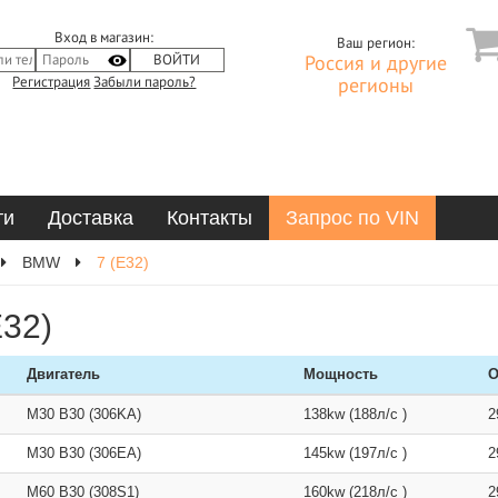
Вход в магазин:
Ваш регион:
Россия и другие
Регистрация
Забыли пароль?
регионы
ти
Доставка
Контакты
Запрос по VIN
BMW
7 (E32)
32)
Двигатель
Мощность
О
M30 B30 (306KA)
138kw (188л/с )
2
M30 B30 (306EA)
145kw (197л/с )
2
M60 B30 (308S1)
160kw (218л/с )
2