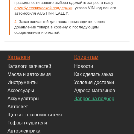
правильности вашего выбора сделайте запрос в нашу
службу технической поддержки
, указав VIN код вашего
автомобиля AUSTIN-HEALEY.
4.
Заказ запчастей для acura производится через
добавление товара в корзину с последующим
оформлением и оплатой.
Каталоги
Клиентам
Каталоги запчастей
Новости
Масла и автохимия
Как сделать заказ
Инструменты
Условия доставки
Аксессуары
Адреса магазинов
Аккумуляторы
Запрос на подбор
Автосвет
Щетки стеклоочистителя
Гофры глушителя
Автоэлектрика