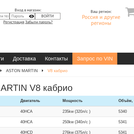
Вход в магазин:
Ваш регион:
Россия и другие
Регистрация
Забыли пароль?
регионы
ти
Доставка
Контакты
Запрос по VIN
ASTON MARTIN
V8 кабрио
ARTIN V8 кабрио
Двигатель
Мощность
Объём,
40HCA
235kw (320л/с )
5340
40HCA
250kw (340л/с )
5341
40HCD
276kw (375л/с )
5341