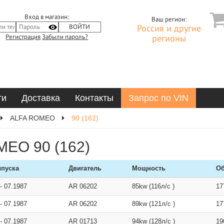
Вход в магазин:
Ваш регион:
Россия и другие
Регистрация
Забыли пароль?
регионы
ти
Доставка
Контакты
Запрос по VIN
ALFA ROMEO
90 (162)
MEO 90 (162)
ыпуска
Двигатель
Мощность
Об
-
07.1987
AR 06202
85kw (116л/с )
17
-
07.1987
AR 06202
89kw (121л/с )
17
-
07.1987
AR 01713
94kw (128л/с )
19