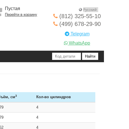
Пустая
Перейти в корзину
(812) 325-55-10
(499) 678-29-90
Telegram
WhatsApp
3
ъём, см
Кол-во цилиндров
79
4
79
4
62
4