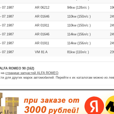
-
07.1987
AR 06212
94kw (128л/с )
19
-
07.1987
AR 01646
110kw (150л/с )
24
-
07.1987
AR 01911
110kw (150л/с )
24
-
07.1987
AR 01646
114kw (156л/с )
24
-
07.1987
AR 01911
114kw (156л/с )
24
-
07.1987
VM 81 A
81kw (110л/с )
23
ALFA ROMEO 90 (162)
и на
странице запчастей ALFA ROMEO
.
ти для других марок автомобилей. Перейти к их каталогам можно из лев