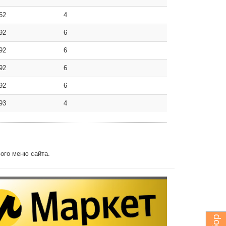
62
4
92
6
92
6
92
6
92
6
93
4
ого меню сайта.