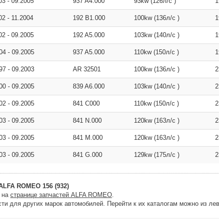
003
-
09.2005
937 A4.000
93kw (126л/с )
1
002
-
11.2004
192 B1.000
100kw (136л/с )
1
002
-
09.2005
192 A5.000
103kw (140л/с )
1
004
-
09.2005
937 A5.000
110kw (150л/с )
1
997
-
09.2003
AR 32501
100kw (136л/с )
2
000
-
09.2005
839 A6.000
103kw (140л/с )
2
002
-
09.2005
841 C000
110kw (150л/с )
2
003
-
09.2005
841 N.000
120kw (163л/с )
2
003
-
09.2005
841 M.000
120kw (163л/с )
2
003
-
09.2005
841 G.000
129kw (175л/с )
2
ALFA ROMEO 156 (932)
и на
странице запчастей ALFA ROMEO
.
ти для других марок автомобилей. Перейти к их каталогам можно из лев