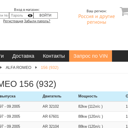
Вход в магазин:
Ваш регион:
Россия и другие
Регистрация
Забыли пароль?
регионы
ти
Доставка
Контакты
Запрос по VIN
ALFA ROMEO
156 (932)
MEO 156 (932)
 выпуска
Двигатель
Мощность
О
997
-
09.2005
AR 32102
82kw (112л/с )
1
997
-
09.2005
AR 67601
88kw (120л/с )
1
997
-
09.2005
AR 32104
88kw (120л/с )
1