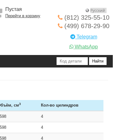
Пустая
Перейти в корзину
(812) 325-55-10
(499) 678-29-90
Telegram
WhatsApp
3
бъём, см
Кол-во цилиндров
598
4
598
4
598
4