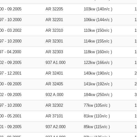
000
-
09.2005
AR 32205
103kw (140л/с )
1
997
-
10.2000
AR 32201
106kw (144л/с )
1
000
-
03.2002
AR 32310
110kw (150л/с )
1
997
-
10.2000
AR 32301
114kw (155л/с )
1
997
-
04.2000
AR 32303
118kw (160л/с )
1
002
-
09.2005
937 A1.000
122kw (166л/с )
1
997
-
12.2001
AR 32401
140kw (190л/с )
2
000
-
09.2005
AR 32405
141kw (192л/с )
2
002
-
09.2005
932 A.000
184kw (250л/с )
3
997
-
10.2000
AR 32302
77kw (105л/с )
1
000
-
05.2001
AR 37101
81kw (110л/с )
1
001
-
09.2005
937 A2.000
85kw (115л/с )
1