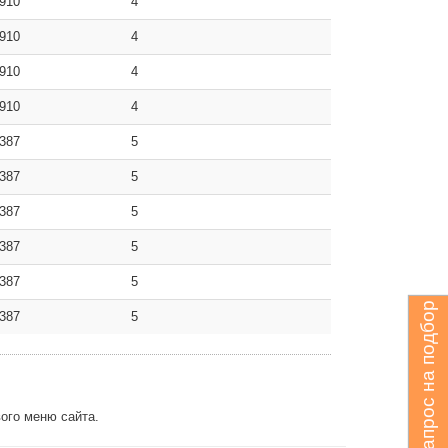
910
4
910
4
910
4
910
4
387
5
387
5
387
5
387
5
387
5
Запрос на подбор
387
5
ого меню сайта.