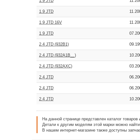
1.9 JTD
11.2
1.9 JTD
11.2
1.9 JTD 16V
11.2
1.9 JTD
07.2
2.4 JTD (932B1)
09.1
2.4 JTD (932A1B__)
10.2
2.4 JTD (932AXC)
03.2
2.4 JTD
06.2
2.4 JTD
06.2
2.4 JTD
10.2
На данной странице представлен каталог товаров
Детали к другим моделям этой марки можно найт
В нашем интернет-магазине также доступны запчас