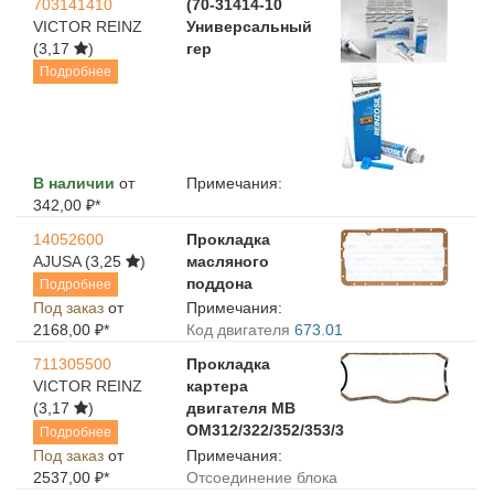
703141410
(70-31414-10
VICTOR REINZ
Универсальный
(3,17
)
гер
Подробнее
В наличии
от
Примечания:
342,00 ₽*
14052600
Прокладка
AJUSA
(3,25
)
масляного
поддона
Подробнее
Под заказ
от
Примечания:
2168,00 ₽*
Код двигателя
673.01
711305500
Прокладка
VICTOR REINZ
картера
(3,17
)
двигателя MB
OM312/322/352/353/3
Подробнее
Под заказ
от
Примечания:
2537,00 ₽*
Отсоединение блока